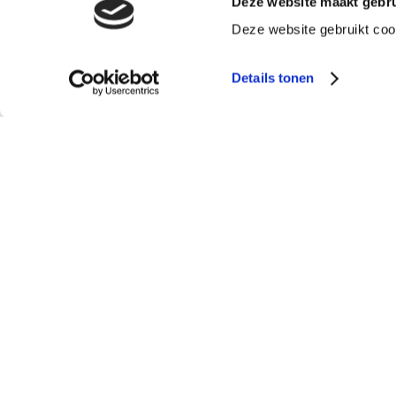
Deze website maakt gebru
Deze website gebruikt coo
Details tonen
Steven, Zelfstandig ondernemer
Tessa motiveert me enorm, zorgt voo
variëteit aan oefeningen en geeft me
voedingstips. Ik voel me fitter en heb
om mijn zelfstandige professionele acti
te voeren.