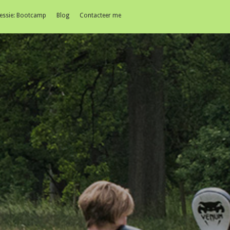
essie: Bootcamp
Blog
Contacteer me