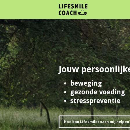
Jouw persoonlijk
beweging
gezonde voeding
stresspreventie
Hoe kan Lifesmilecoach mij helpen