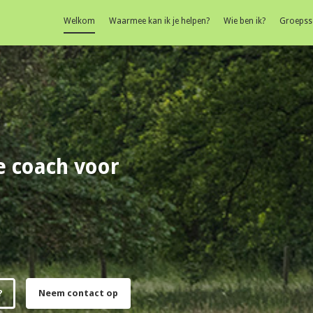
Welkom
Waarmee kan ik je helpen?
Wie ben ik?
Groepss
e coach voor
?
Neem contact op