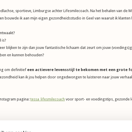
dlachse, sportieve, Limburgse achter Lifesmilecoach. Na het behalen van de M
ouwde ik aan mijn eigen gezondheidsstudio in Geel van waaruit ik klanten be
ontwaakt?
 is?
er blijken te zijn dan jouw fantastische lichaam dat zeurt om jouw (voedings
ebben en kunnen behouden?
ing om definitief
een actievere levensstijl te bekomen met een grote 
ezondheid kan ik jou helpen door ongedwongen te luisteren naar jouw verhaal e
 Instagram pagina:
tessa_lifesmilecoach
voor sport- en voedingstips, gezonde le
Neem contact op