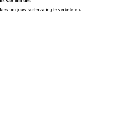
ik van cookies
kies om jouw surfervaring te verbeteren.
, 47 jaar
Johan, Gepensioneerd, 63 jaar
r een grote
Door gezondheidsproblemen leek recreatief
 regelmatig
sporten zonder begeleiding me niet meer zo veilig.
 meer energie
Met Tessa als coach kan ik weer onbezorgd actief
viteiten uit
bezig zijn.